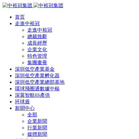
首页
走進中裕冠
走進中裕冠
總裁致辭
成長經歷
企業文化
特色管理
集團畫冊
深圳低空產業基金
深圳低空產業孵化器
深圳低空產業總部基地
環球飛圈通數據中樞
深翼智航6S產供
环球盾
新聞中心
全部
企業新聞
行業新聞
媒體新聞