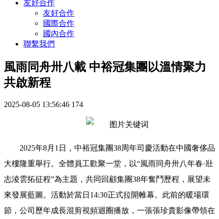
友好合作
友好合作
國際合作
國內合作
聯繫我們
風雨同舟卅八載 中裕冠集團以溫情聚力
共啟新程
2025-08-05 13:56:46
174
2025年8月1日，中裕冠集團38周年司慶活動在中國奢侈品
大樓隆重舉行。全體員工歡聚一堂，以“風雨同舟卅八年春·壯
志淩雲拓征程”為主題，共同回顧集團38年奮鬥歷程，展望未
來發展藍圖。活動於當日14:30正式拉開帷幕。此前的暖場環
節，公司歷年成長混剪視頻迴圈播放，一張張珍貴影像帶領在