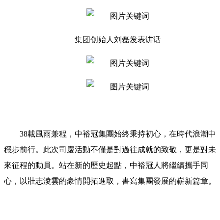
集团创始人刘磊发表讲话
38載風雨兼程，中裕冠集團始終秉持初心，在時代浪潮中
穩步前行。此次司慶活動不僅是對過往成就的致敬，更是對未
來征程的動員。站在新的歷史起點，中裕冠人將繼續攜手同
心，以壯志淩雲的豪情開拓進取，書寫集團發展的嶄新篇章。